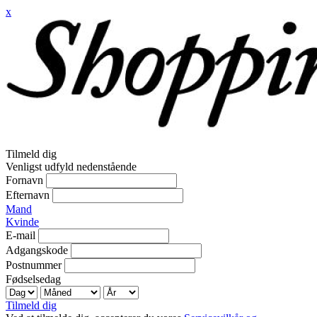
x
Tilmeld dig
Venligst udfyld nedenstående
Fornavn
Efternavn
Mand
Kvinde
E-mail
Adgangskode
Postnummer
Fødselsedag
Tilmeld dig