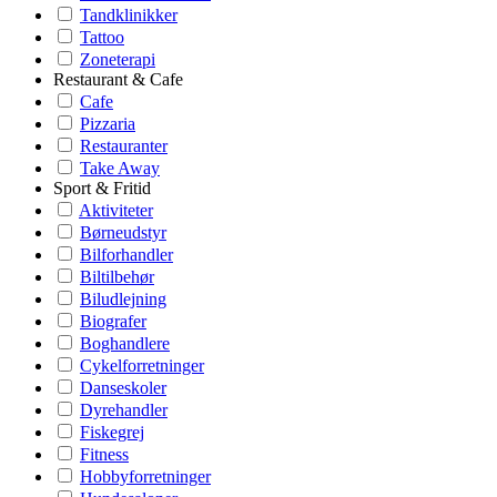
Tandklinikker
Tattoo
Zoneterapi
Restaurant & Cafe
Cafe
Pizzaria
Restauranter
Take Away
Sport & Fritid
Aktiviteter
Børneudstyr
Bilforhandler
Biltilbehør
Biludlejning
Biografer
Boghandlere
Cykelforretninger
Danseskoler
Dyrehandler
Fiskegrej
Fitness
Hobbyforretninger