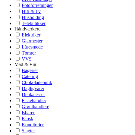
Fotoforretninger
Hifi & Tv
Husholding
Telebutikker
Håndværkere
Elektriker
Glarmester
Låsesmede
Tømrer
VVS
Mad & Vin
Bagerier
Catering
Chokoladebutik
Dagligvarer
Delikatesser
Fiskehandler
Grønthandlere
Isbarer
Kiosk
Konditorier
Slagter