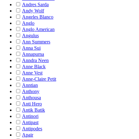
Andres Sarda
Andy Wolf
Angeles Blanco
Anglo
Anglo American
Angulus
Ann Summers
Anna Sui
Annapurna
Anndra Neen
Anne Black
Anne Vest
Anne-Claire Petit
Anntian
Anthony
Anthousa
Anti Hero
Antik Batik
Antinori
Antipast
Antipodes
Apair