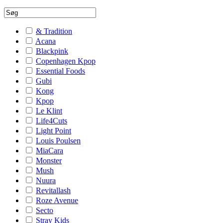
& Tradition
Acana
Blackpink
Copenhagen Kpop
Essential Foods
Gubi
Kong
Kpop
Le Klint
Life4Cuts
Light Point
Louis Poulsen
MiaCara
Monster
Mush
Nuura
Revitallash
Roze Avenue
Secto
Stray Kids