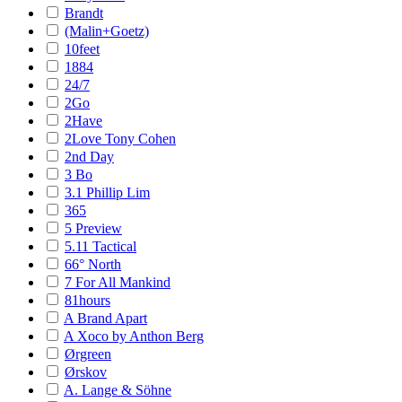
Brandt
(Malin+Goetz)
10feet
1884
24/7
2Go
2Have
2Love Tony Cohen
2nd Day
3 Bo
3.1 Phillip Lim
365
5 Preview
5.11 Tactical
66° North
7 For All Mankind
81hours
A Brand Apart
A Xoco by Anthon Berg
Ørgreen
Ørskov
A. Lange & Söhne