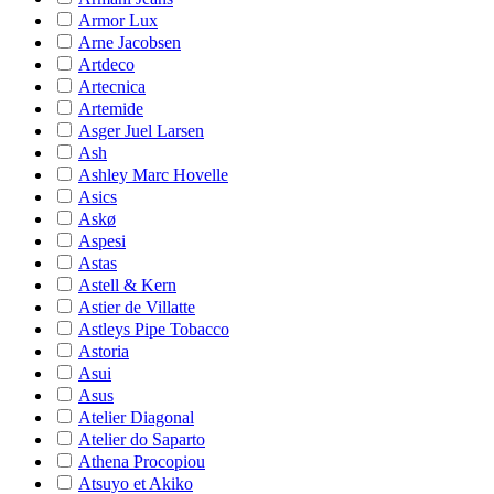
Armor Lux
Arne Jacobsen
Artdeco
Artecnica
Artemide
Asger Juel Larsen
Ash
Ashley Marc Hovelle
Asics
Askø
Aspesi
Astas
Astell & Kern
Astier de Villatte
Astleys Pipe Tobacco
Astoria
Asui
Asus
Atelier Diagonal
Atelier do Saparto
Athena Procopiou
Atsuyo et Akiko