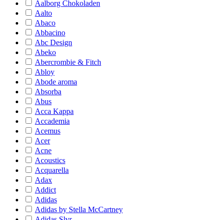
Aalborg Chokoladen
Aalto
Abaco
Abbacino
Abc Design
Abeko
Abercrombie & Fitch
Abloy
Abode aroma
Absorba
Abus
Acca Kappa
Accademia
Acemus
Acer
Acne
Acoustics
Acquarella
Adax
Addict
Adidas
Adidas by Stella McCartney
Adidas Slvr