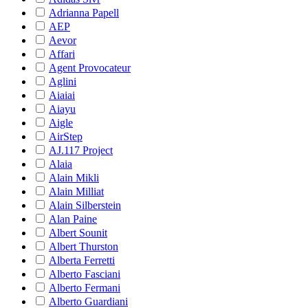
Adrianna Papell
AEP
Aevor
Affari
Agent Provocateur
Aglini
Aiaiai
Aiayu
Aigle
AirStep
AJ.117 Project
Alaia
Alain Mikli
Alain Milliat
Alain Silberstein
Alan Paine
Albert Sounit
Albert Thurston
Alberta Ferretti
Alberto Fasciani
Alberto Fermani
Alberto Guardiani