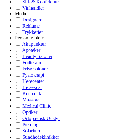
Slik & Konfekture
Vinhandler
Medier
Designere
Reklame
Trykkerier
Personlig pleje
Akupunktur
Apoteker
Beauty Saloner
Fodterapi
Frisørsaloner
Fysioterapi
Hørecenter
Helsekost
Kosmetik
Massage
Medical Clinic
Optiker
Ortopædisk Udstyr
Piercing
Solarium
Sundhedsklinikker