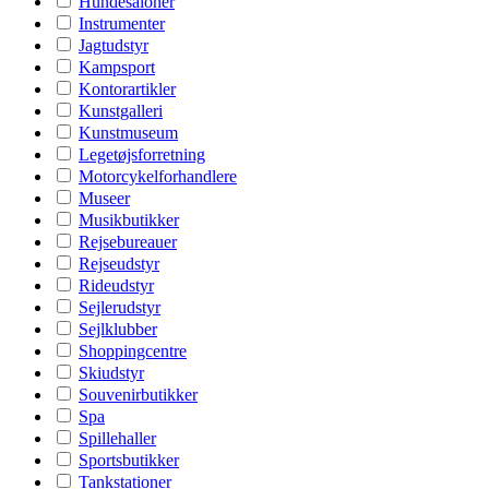
Hundesaloner
Instrumenter
Jagtudstyr
Kampsport
Kontorartikler
Kunstgalleri
Kunstmuseum
Legetøjsforretning
Motorcykelforhandlere
Museer
Musikbutikker
Rejsebureauer
Rejseudstyr
Rideudstyr
Sejlerudstyr
Sejlklubber
Shoppingcentre
Skiudstyr
Souvenirbutikker
Spa
Spillehaller
Sportsbutikker
Tankstationer