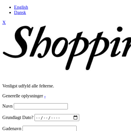
English
Dansk
X
Venligst udfyld alle felterne.
Generelle oplysninger
-
Navn
Grundlagt Dato?
Gadenavn