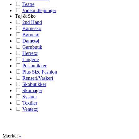
Teatre
Videoudlejninger
Tøj & Sko
2nd Hand
Børnesko
Børnetøj
Dametøj
Garnbutik
Herretøj
Lingerie
Pelsbutikker
Plus Size Fashion
Renseri/Vaskeri
Skobutikker
Skomager
Systuer
Textiler
Ventetøj
Mærker
-