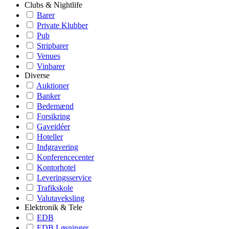
Clubs & Nightlife
Barer
Private Klubber
Pub
Stripbarer
Venues
Vinbarer
Diverse
Auktioner
Banker
Bedemænd
Forsikring
Gaveidéer
Hoteller
Indgravering
Konferencecenter
Kontorhotel
Leveringsservice
Trafikskole
Valutaveksling
Elektronik & Tele
EDB
EDB Løsninger