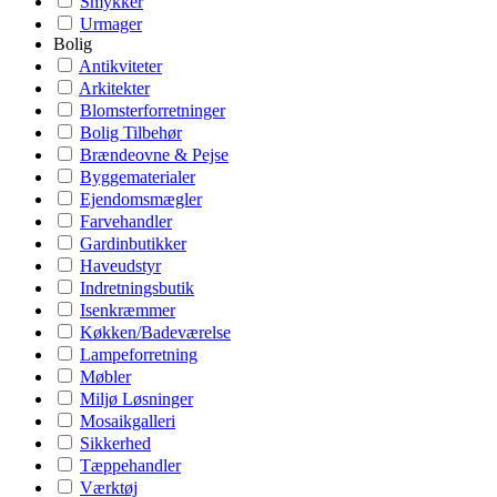
Smykker
Urmager
Bolig
Antikviteter
Arkitekter
Blomsterforretninger
Bolig Tilbehør
Brændeovne & Pejse
Byggematerialer
Ejendomsmægler
Farvehandler
Gardinbutikker
Haveudstyr
Indretningsbutik
Isenkræmmer
Køkken/Badeværelse
Lampeforretning
Møbler
Miljø Løsninger
Mosaikgalleri
Sikkerhed
Tæppehandler
Værktøj