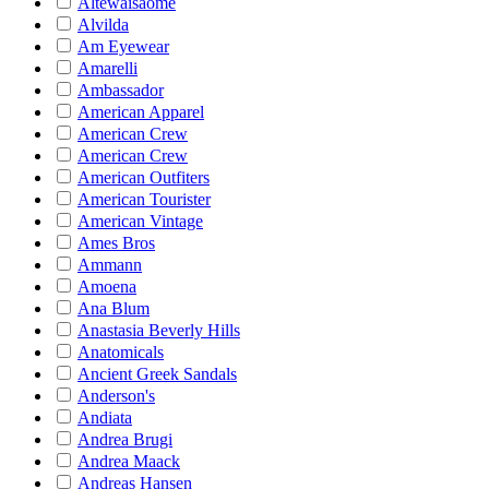
Altewaisaome
Alvilda
Am Eyewear
Amarelli
Ambassador
American Apparel
American Crew
American Crew
American Outfiters
American Tourister
American Vintage
Ames Bros
Ammann
Amoena
Ana Blum
Anastasia Beverly Hills
Anatomicals
Ancient Greek Sandals
Anderson's
Andiata
Andrea Brugi
Andrea Maack
Andreas Hansen