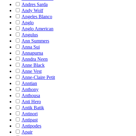
Andres Sarda
Andy Wolf
Angeles Blanco
Anglo
Anglo American
Angulus
Ann Summers
Anna Sui
Annapurna
Anndra Neen
Anne Black
Anne Vest
Anne-Claire Petit
Anntian
Anthony
Anthousa
Anti Hero
Antik Batik
Antinori
Antipast
Antipodes
Apair