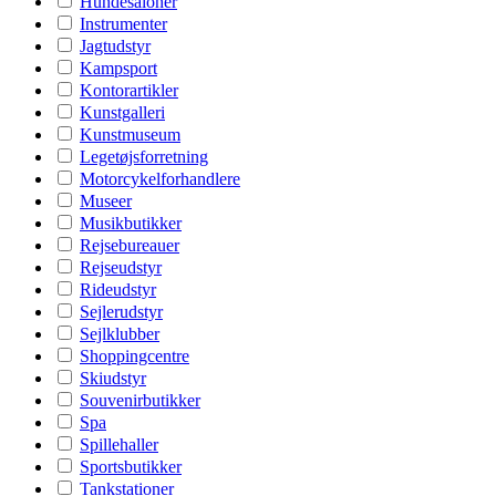
Hundesaloner
Instrumenter
Jagtudstyr
Kampsport
Kontorartikler
Kunstgalleri
Kunstmuseum
Legetøjsforretning
Motorcykelforhandlere
Museer
Musikbutikker
Rejsebureauer
Rejseudstyr
Rideudstyr
Sejlerudstyr
Sejlklubber
Shoppingcentre
Skiudstyr
Souvenirbutikker
Spa
Spillehaller
Sportsbutikker
Tankstationer