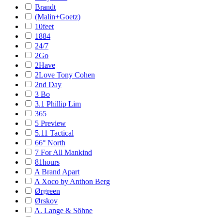
Brandt
(Malin+Goetz)
10feet
1884
24/7
2Go
2Have
2Love Tony Cohen
2nd Day
3 Bo
3.1 Phillip Lim
365
5 Preview
5.11 Tactical
66° North
7 For All Mankind
81hours
A Brand Apart
A Xoco by Anthon Berg
Ørgreen
Ørskov
A. Lange & Söhne