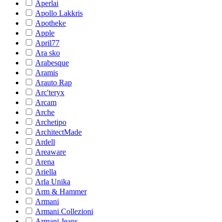
Aperlai
Apollo Lakkris
Apotheke
Apple
April77
Ara sko
Arabesque
Aramis
Arauto Rap
Arc'teryx
Arcam
Arche
Archetipo
ArchitectMade
Ardell
Areaware
Arena
Ariella
Arla Unika
Arm & Hammer
Armani
Armani Collezioni
Armani Jeans