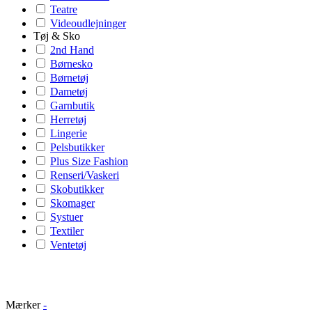
Teatre
Videoudlejninger
Tøj & Sko
2nd Hand
Børnesko
Børnetøj
Dametøj
Garnbutik
Herretøj
Lingerie
Pelsbutikker
Plus Size Fashion
Renseri/Vaskeri
Skobutikker
Skomager
Systuer
Textiler
Ventetøj
Mærker
-