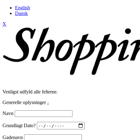
English
Dansk
X
Venligst udfyld alle felterne.
Generelle oplysninger
-
Navn
Grundlagt Dato?
Gadenavn