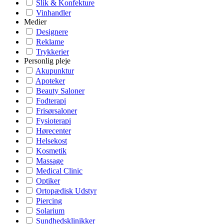
Slik & Konfekture
Vinhandler
Medier
Designere
Reklame
Trykkerier
Personlig pleje
Akupunktur
Apoteker
Beauty Saloner
Fodterapi
Frisørsaloner
Fysioterapi
Hørecenter
Helsekost
Kosmetik
Massage
Medical Clinic
Optiker
Ortopædisk Udstyr
Piercing
Solarium
Sundhedsklinikker