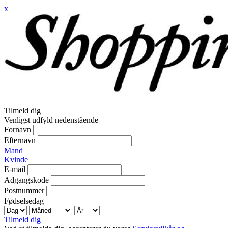
x
Tilmeld dig
Venligst udfyld nedenstående
Fornavn
Efternavn
Mand
Kvinde
E-mail
Adgangskode
Postnummer
Fødselsedag
Tilmeld dig