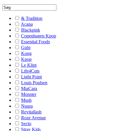
& Tradition
Acana
Blackpink
Copenhagen Kpop
Essential Foods
Gubi
Kong
Kpop
Le Klint
Life4Cuts
Light Point
Louis Poulsen
MiaCara
Monster
Mush
Nuura
Revitallash
Roze Avenue
Secto
Stray Kids