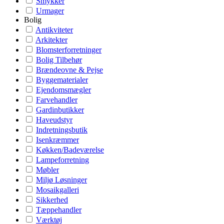
Smykker
Urmager
Bolig
Antikviteter
Arkitekter
Blomsterforretninger
Bolig Tilbehør
Brændeovne & Pejse
Byggematerialer
Ejendomsmægler
Farvehandler
Gardinbutikker
Haveudstyr
Indretningsbutik
Isenkræmmer
Køkken/Badeværelse
Lampeforretning
Møbler
Miljø Løsninger
Mosaikgalleri
Sikkerhed
Tæppehandler
Værktøj