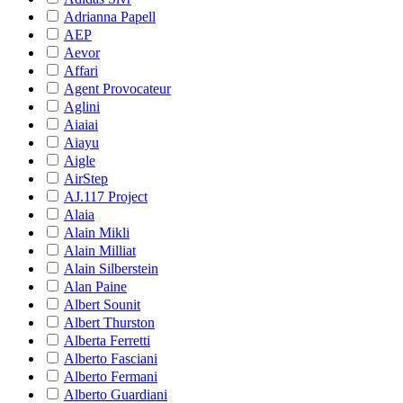
Adrianna Papell
AEP
Aevor
Affari
Agent Provocateur
Aglini
Aiaiai
Aiayu
Aigle
AirStep
AJ.117 Project
Alaia
Alain Mikli
Alain Milliat
Alain Silberstein
Alan Paine
Albert Sounit
Albert Thurston
Alberta Ferretti
Alberto Fasciani
Alberto Fermani
Alberto Guardiani