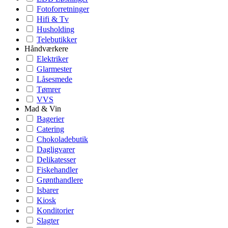
Fotoforretninger
Hifi & Tv
Husholding
Telebutikker
Håndværkere
Elektriker
Glarmester
Låsesmede
Tømrer
VVS
Mad & Vin
Bagerier
Catering
Chokoladebutik
Dagligvarer
Delikatesser
Fiskehandler
Grønthandlere
Isbarer
Kiosk
Konditorier
Slagter