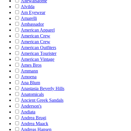
Altewaisaome
Alvilda
Am Eyewear
Amarelli
Ambassador
American Apparel
American Crew
American Crew
American Outfiters
American Tourister
American Vintage
Ames Bros
Ammann
Amoena
Ana Blum
Anastasia Beverly Hills
Anatomicals
Ancient Greek Sandals
Anderson's
Andiata
Andrea Brugi
Andrea Maack
Andreas Hansen