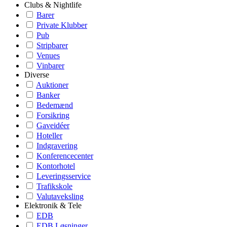
Clubs & Nightlife
Barer
Private Klubber
Pub
Stripbarer
Venues
Vinbarer
Diverse
Auktioner
Banker
Bedemænd
Forsikring
Gaveidéer
Hoteller
Indgravering
Konferencecenter
Kontorhotel
Leveringsservice
Trafikskole
Valutaveksling
Elektronik & Tele
EDB
EDB Løsninger