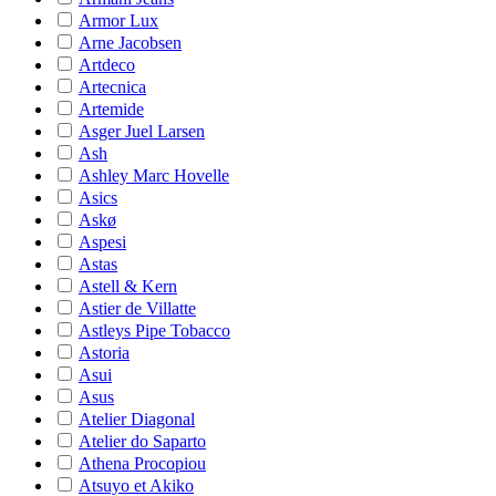
Armor Lux
Arne Jacobsen
Artdeco
Artecnica
Artemide
Asger Juel Larsen
Ash
Ashley Marc Hovelle
Asics
Askø
Aspesi
Astas
Astell & Kern
Astier de Villatte
Astleys Pipe Tobacco
Astoria
Asui
Asus
Atelier Diagonal
Atelier do Saparto
Athena Procopiou
Atsuyo et Akiko