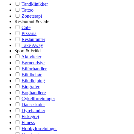
Tandklinikker
Tattoo
Zoneterapi
Restaurant & Cafe
Cafe
Pizzaria
Restauranter
Take Away
Sport & Fritid
Aktiviteter
Børneudstyr
Bilforhandler
Biltilbehør
Biludlejning
Biografer
Boghandlere
Cykelforretninger
Danseskoler
Dyrehandler
Fiskegrej
Fitness
Hobbyforretninger