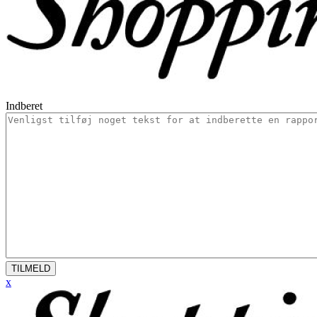
Indberet
TILMELD
x