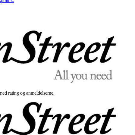
politik.
med rating og anmeldelserne.