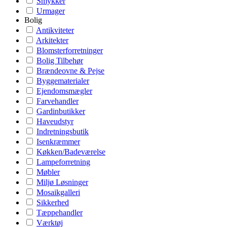
Smykker
Urmager
Bolig
Antikviteter
Arkitekter
Blomsterforretninger
Bolig Tilbehør
Brændeovne & Pejse
Byggematerialer
Ejendomsmægler
Farvehandler
Gardinbutikker
Haveudstyr
Indretningsbutik
Isenkræmmer
Køkken/Badeværelse
Lampeforretning
Møbler
Miljø Løsninger
Mosaikgalleri
Sikkerhed
Tæppehandler
Værktøj