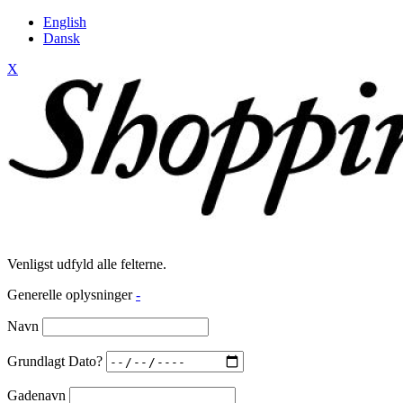
English
Dansk
X
Venligst udfyld alle felterne.
Generelle oplysninger
-
Navn
Grundlagt Dato?
Gadenavn