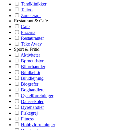
Tandklinikker
Tattoo
Zoneterapi
Restaurant & Cafe
Cafe
Pizzaria
Restauranter
Take Away
Sport & Fritid
Aktiviteter
Børneudstyr
Bilforhandler
Biltilbehør
Biludlejning
Biografer
Boghandlere
Cykelforretninger
Danseskoler
Dyrehandler
Fiskegrej
Fitness
Hobbyforretninger