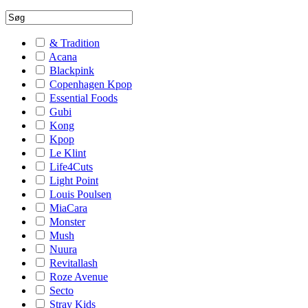
& Tradition
Acana
Blackpink
Copenhagen Kpop
Essential Foods
Gubi
Kong
Kpop
Le Klint
Life4Cuts
Light Point
Louis Poulsen
MiaCara
Monster
Mush
Nuura
Revitallash
Roze Avenue
Secto
Stray Kids