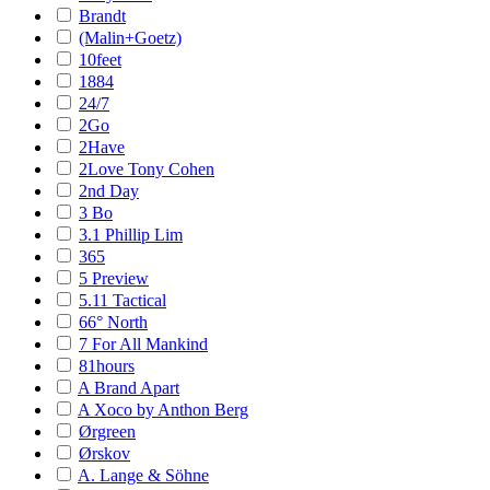
Brandt
(Malin+Goetz)
10feet
1884
24/7
2Go
2Have
2Love Tony Cohen
2nd Day
3 Bo
3.1 Phillip Lim
365
5 Preview
5.11 Tactical
66° North
7 For All Mankind
81hours
A Brand Apart
A Xoco by Anthon Berg
Ørgreen
Ørskov
A. Lange & Söhne