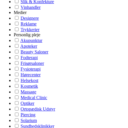
Slik & Konfekture
Vinhandler
Medier
Designere
Reklame
Trykkerier
Personlig pleje
Akupunktur
Apoteker
Beauty Saloner
Fodterapi
Frisørsaloner
Fysioterapi
Hørecenter
Helsekost
Kosmetik
Massage
Medical Clinic
Optiker
Ortopædisk Udstyr
Piercing
Solarium
Sundhedsklinikker