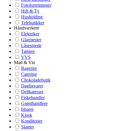
Fotoforretninger
Hifi & Tv
Husholding
Telebutikker
Håndværkere
Elektriker
Glarmester
Låsesmede
Tømrer
VVS
Mad & Vin
Bagerier
Catering
Chokoladebutik
Dagligvarer
Delikatesser
Fiskehandler
Grønthandlere
Isbarer
Kiosk
Konditorier
Slagter