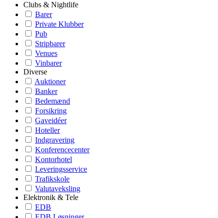
Clubs & Nightlife
Barer
Private Klubber
Pub
Stripbarer
Venues
Vinbarer
Diverse
Auktioner
Banker
Bedemænd
Forsikring
Gaveidéer
Hoteller
Indgravering
Konferencecenter
Kontorhotel
Leveringsservice
Trafikskole
Valutaveksling
Elektronik & Tele
EDB
EDB Løsninger