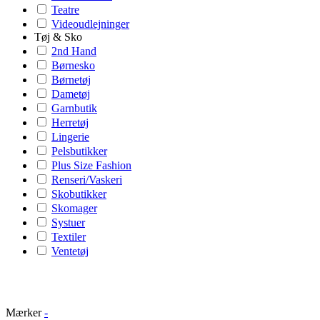
Teatre
Videoudlejninger
Tøj & Sko
2nd Hand
Børnesko
Børnetøj
Dametøj
Garnbutik
Herretøj
Lingerie
Pelsbutikker
Plus Size Fashion
Renseri/Vaskeri
Skobutikker
Skomager
Systuer
Textiler
Ventetøj
Mærker
-