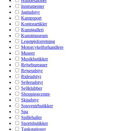
Hundesaloner
Instrumenter
Jagtudstyr
Kampsport
Kontorartikler
Kunstgalleri
Kunstmuseum
Legetøjsforretning
Motorcykelforhandlere
Museer
Musikbutikker
Rejsebureauer
Rejseudstyr
Rideudstyr
Sejlerudstyr
Sejlklubber
Shoppingcentre
Skiudstyr
Souvenirbutikker
Spa
Spillehaller
Sportsbutikker
Tankstationer