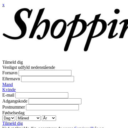
x
Tilmeld dig
Venligst udfyld nedenstående
Fornavn
Efternavn
Mand
Kvinde
E-mail
Adgangskode
Postnummer
Fødselsedag
Tilmeld dig