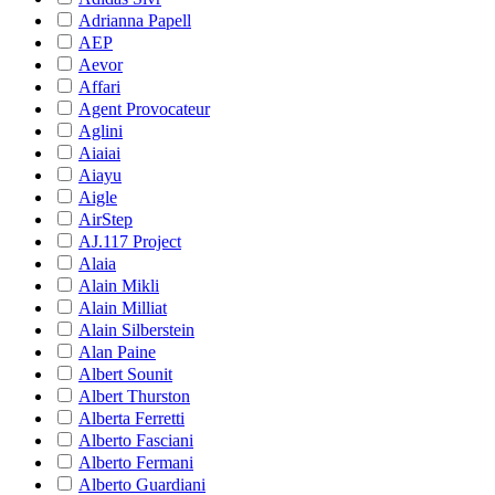
Adrianna Papell
AEP
Aevor
Affari
Agent Provocateur
Aglini
Aiaiai
Aiayu
Aigle
AirStep
AJ.117 Project
Alaia
Alain Mikli
Alain Milliat
Alain Silberstein
Alan Paine
Albert Sounit
Albert Thurston
Alberta Ferretti
Alberto Fasciani
Alberto Fermani
Alberto Guardiani