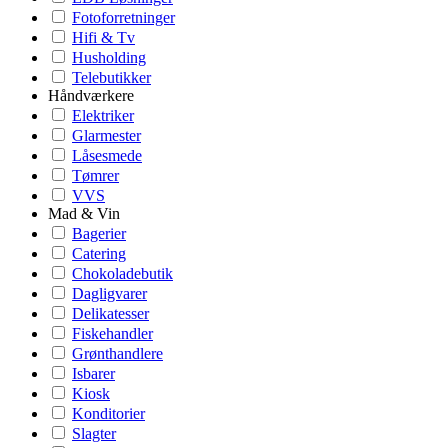
Fotoforretninger
Hifi & Tv
Husholding
Telebutikker
Håndværkere
Elektriker
Glarmester
Låsesmede
Tømrer
VVS
Mad & Vin
Bagerier
Catering
Chokoladebutik
Dagligvarer
Delikatesser
Fiskehandler
Grønthandlere
Isbarer
Kiosk
Konditorier
Slagter