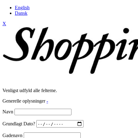
English
Dansk
X
Venligst udfyld alle felterne.
Generelle oplysninger
-
Navn
Grundlagt Dato?
Gadenavn