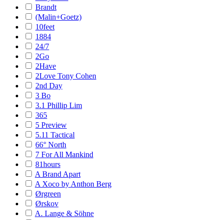
Brandt
(Malin+Goetz)
10feet
1884
24/7
2Go
2Have
2Love Tony Cohen
2nd Day
3 Bo
3.1 Phillip Lim
365
5 Preview
5.11 Tactical
66° North
7 For All Mankind
81hours
A Brand Apart
A Xoco by Anthon Berg
Ørgreen
Ørskov
A. Lange & Söhne