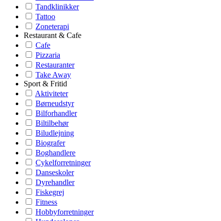
Tandklinikker
Tattoo
Zoneterapi
Restaurant & Cafe
Cafe
Pizzaria
Restauranter
Take Away
Sport & Fritid
Aktiviteter
Børneudstyr
Bilforhandler
Biltilbehør
Biludlejning
Biografer
Boghandlere
Cykelforretninger
Danseskoler
Dyrehandler
Fiskegrej
Fitness
Hobbyforretninger