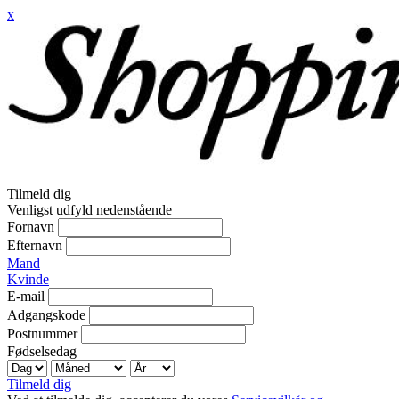
x
Tilmeld dig
Venligst udfyld nedenstående
Fornavn
Efternavn
Mand
Kvinde
E-mail
Adgangskode
Postnummer
Fødselsedag
Tilmeld dig