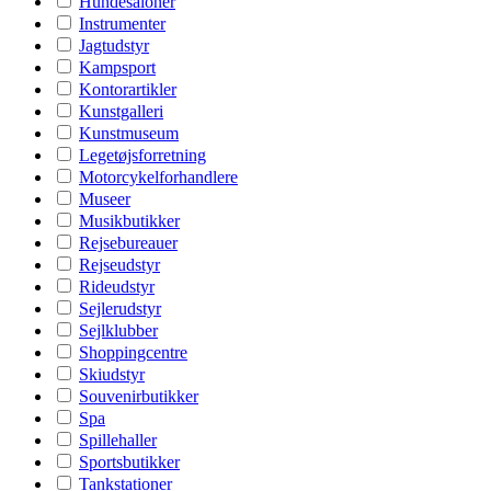
Hundesaloner
Instrumenter
Jagtudstyr
Kampsport
Kontorartikler
Kunstgalleri
Kunstmuseum
Legetøjsforretning
Motorcykelforhandlere
Museer
Musikbutikker
Rejsebureauer
Rejseudstyr
Rideudstyr
Sejlerudstyr
Sejlklubber
Shoppingcentre
Skiudstyr
Souvenirbutikker
Spa
Spillehaller
Sportsbutikker
Tankstationer