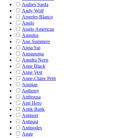
Andres Sarda
Andy Wolf
Angeles Blanco
Anglo
Anglo American
Angulus
Ann Summers
Anna Sui
Annapurna
Anndra Neen
Anne Black
Anne Vest
Anne-Claire Petit
Anntian
Anthony
Anthousa
Anti Hero
Antik Batik
Antinori
Antipast
Antipodes
Apair