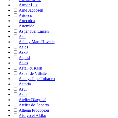
Armor Lux
Arne Jacobsen
Artdeco
Artecnica
Artemide
Asger Juel Larsen
Ash
Ashley Marc Hovelle
Asics
Askø
Aspesi
Astas
Astell & Kern
Astier de Villatte
Astleys Pipe Tobacco
Astoria
Asui
Asus
Atelier Diagonal
Atelier do Saparto
Athena Procopiou
Atsuyo et Akiko