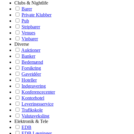
Clubs & Nightlife
Barer
Private Klubber
Pub
Stripbarer
Venues
Vinbarer
Diverse
Auktioner
Banker
Bedemænd
Forsikring
Gaveidéer
Hoteller
Indgravering
Konferencecenter
Kontorhotel
Leveringsservice
Trafikskole
Valutaveksling
Elektronik & Tele
EDB
EDB Løsninger