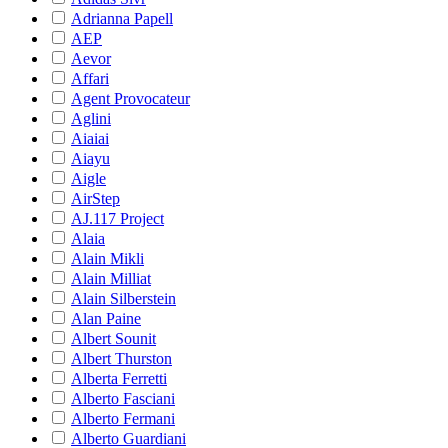
Adrianna Papell
AEP
Aevor
Affari
Agent Provocateur
Aglini
Aiaiai
Aiayu
Aigle
AirStep
AJ.117 Project
Alaia
Alain Mikli
Alain Milliat
Alain Silberstein
Alan Paine
Albert Sounit
Albert Thurston
Alberta Ferretti
Alberto Fasciani
Alberto Fermani
Alberto Guardiani