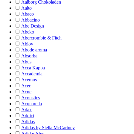
Aalborg Chokoladen
Aalto
Abaco
Abbacino
Abc Design
Abeko
Abercrombie & Fitch
Abloy
Abode aroma
Absorba
Abus
Acca Kappa
Accademia
Acemus
Acer
Acne
Acoustics
Acquarella
Adax
Addict
Adidas
Adidas by Stella McCartney
Adidas Slvr