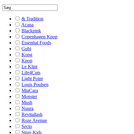
& Tradition
Acana
Blackpink
Copenhagen Kpop
Essential Foods
Gubi
Kong
Kpop
Le Klint
Life4Cuts
Light Point
Louis Poulsen
MiaCara
Monster
Mush
Nuura
Revitallash
Roze Avenue
Secto
Stray Kids