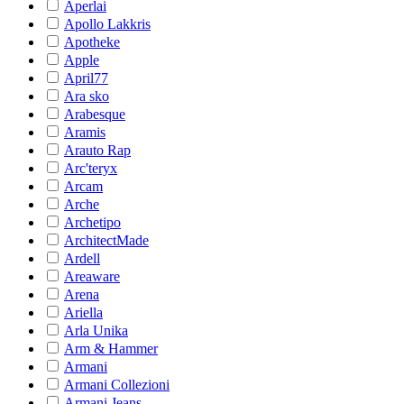
Aperlai
Apollo Lakkris
Apotheke
Apple
April77
Ara sko
Arabesque
Aramis
Arauto Rap
Arc'teryx
Arcam
Arche
Archetipo
ArchitectMade
Ardell
Areaware
Arena
Ariella
Arla Unika
Arm & Hammer
Armani
Armani Collezioni
Armani Jeans