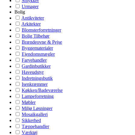
Smykker
Urmager
Bolig
Antikviteter
Arkitekter
Blomsterforretninger
Bolig Tilbehør
Brændeovne & Pejse
Byggematerialer
Ejendomsmægler
Farvehandler
Gardinbutikker
Haveudstyr
Indretningsbutik
Isenkræmmer
Køkken/Badeværelse
Lampeforretning
Møbler
Miljø Løsninger
Mosaikgalleri
Sikkerhed
Tæppehandler
Værktøj