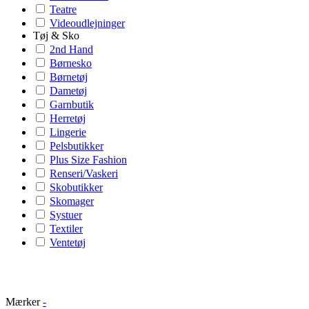
Teatre
Videoudlejninger
Tøj & Sko
2nd Hand
Børnesko
Børnetøj
Dametøj
Garnbutik
Herretøj
Lingerie
Pelsbutikker
Plus Size Fashion
Renseri/Vaskeri
Skobutikker
Skomager
Systuer
Textiler
Ventetøj
Mærker
-