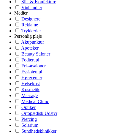
Slik & Konfekture
Vinhandler
Medier
Designere
Reklame
Trykkerier
Personlig pleje
Akupunktur
Apoteker
Beauty Saloner
Fodterapi
Frisørsaloner
Fysioterapi
Hørecenter
Helsekost
Kosmetik
Massage
Medical Clinic
Optiker
Ortopædisk Udstyr
Piercing
Solarium
Sundhedsklinikker