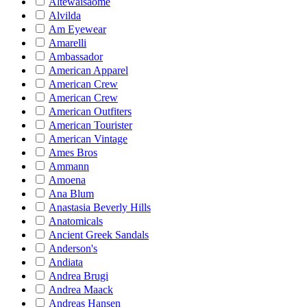
Altewaisaome
Alvilda
Am Eyewear
Amarelli
Ambassador
American Apparel
American Crew
American Crew
American Outfiters
American Tourister
American Vintage
Ames Bros
Ammann
Amoena
Ana Blum
Anastasia Beverly Hills
Anatomicals
Ancient Greek Sandals
Anderson's
Andiata
Andrea Brugi
Andrea Maack
Andreas Hansen