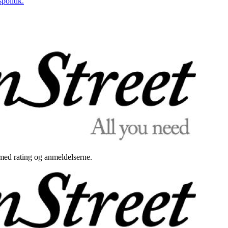
politik.
med rating og anmeldelserne.