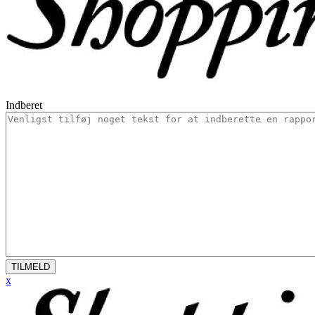
Indberet
TILMELD
x