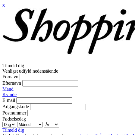
x
Tilmeld dig
Venligst udfyld nedenstående
Fornavn
Efternavn
Mand
Kvinde
E-mail
Adgangskode
Postnummer
Fødselsedag
Tilmeld dig